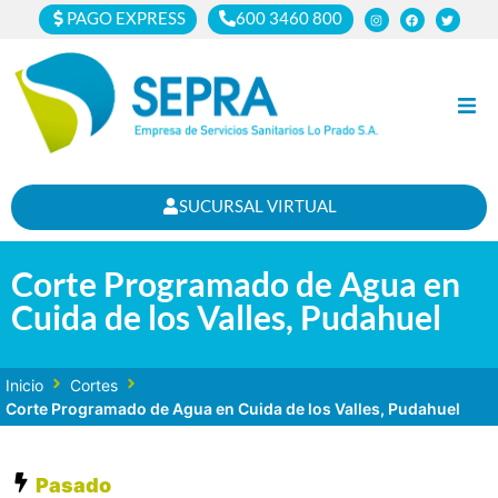
PAGO EXPRESS
600 3460 800
Inicio
SUCURSAL VIRTUAL
Clientes
Corte Programado de Agua en
Cortes
Cuida de los Valles, Pudahuel
Noticias
Inicio
Cortes
Nosotros
Corte Programado de Agua en Cuida de los Valles, Pudahuel
Pasado