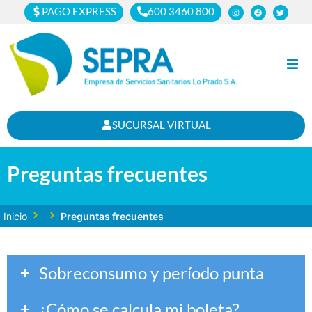
PAGO EXPRESS
600 3460 800
Inicio
SUCURSAL VIRTUAL
Clientes
Preguntas frecuentes
Cortes
Noticias
Inicio
Preguntas frecuentes
Nosotros
Sobreconsumo y período punta
¿Cómo se calcula mi boleta?