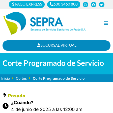
PAGO EXPRESS
600 3460 800
Inicio
SUCURSAL VIRTUAL
Clientes
Corte Programado de Servicio
Cortes
Noticias
Inicio
Cortes
Corte Programado de Servicio
Nosotros
Pasado
¿Cuándo?
4 de junio de 2025 a las 12:00 am