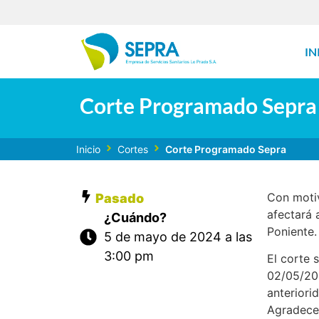
IN
Corte Programado Sepra
Inicio
Cortes
Corte Programado Sepra
Con motiv
Pasado
afectará 
¿Cuándo?
Poniente.
5 de mayo de 2024 a las
3:00 pm
El corte 
02/05/20
anteriori
Agradece